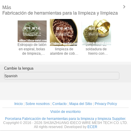
Más
Fabricación de herramientas para la limpieza y limpieza
ores de
Estropajo de latón
Esponjas de
Limpiador de
Superfino
e cobre
en espiral, bolas
limpieza de
soldadura de
Lana de f
puro,
de limpieza,
alambre de cobre
hierro con
metal La
illas de
estropajos de
y bronce,
esponjas de bolas
acero ino
de cobre,
latón, estropajos
limpiador de
de alambre de
para jun
ores de
de cocina de
puntas de
latón enrollado
sellos
Cambie la lengua
jas de
alambre de
soldador/soldadura/hierro
suave, sin agua /
automóv
e punto,
bronce
de soldar con
secos
molienda
Spanish
 limpieza
soporte resistente
de pied
made
Inicio
|
Sobre nosotros
|
Contacto
|
Mapa del Sitio
|
Privacy Policy
Visión de escritorio
Porcelana Fabricación de herramientas para la limpieza y limpieza Supplier.
Copyright © 2016 - 2026 SHIJIAZHUANG IDECO WIRE MESH TECH CO. LTD.
All rights reserved. Developed by
ECER