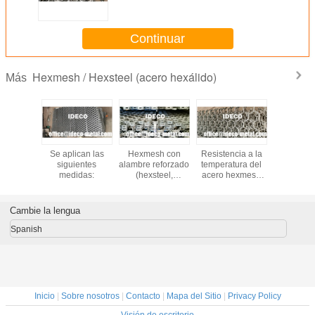
corrosión Redes de acero
resistentes a la corrosión para
revestimiento de hornos
Continuar
Hexmesh / Hexsteel (acero hexálido)
Más
 hexmesa
Se aplican las
Hexmesh con
Resistencia a la
Hexmes
o, rejas
siguientes
alambre reforzado
temperatura del
láminas d
 de miel,
medidas:
(hexsteel,
acero hexmesh
(hexac
jas
hexgrate, Malla
para plantas de
hexmet
nales,
Hexagonal
energía
hexgra
etal)
Refractario)
Cambie la lengua
Spanish
Inicio
|
Sobre nosotros
|
Contacto
|
Mapa del Sitio
|
Privacy Policy