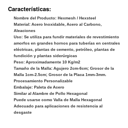
Características:
Nombre del Producto: Hexmesh / Hexsteel
Material: Acero Inoxidable, Acero al Carbono,
Aleaciones
Uso: Se utiliza para fundir materiales de revestimiento
amorfos en grandes hornos para tuberías en centrales
eléctricas, plantas de cemento, petróleo, plantas de
fundición y plantas siderúrgicas
Peso: Aproximadamente 10 Kg/m2
Tamaño de la Malla: Agujero 2cm-6cm; Grosor de la
Malla 1cm-2.5cm; Grosor de la Placa 1mm-3mm.
Procesamiento Personalizable
Embalaje: Paleta de Acero
Deja un mensaje
Similar al Alambre de Pollo Hexagonal
¡Te llamaremos pronto!
Puede usarse como Valla de Malla Hexagonal
Adecuado para aplicaciones de resistencia al
desgaste