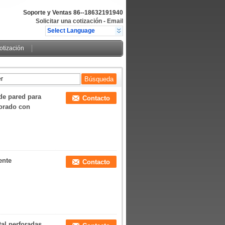
Soporte y Ventas
86--18632191940
Solicitar una cotización
-
Email
Select Language
cotización
de pared para
Contacto
forado con
ente
Contacto
al perforadas