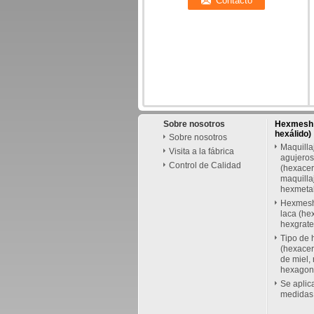
Sobre nosotros
Hexmesh /
hexálido)
Sobre nosotros
Maquilla
Visita a la fábrica
agujeros
Control de Calidad
(hexacer
maquilla
hexmetal
Hexmesh
laca (he
hexgrate
Tipo de
(hexacer
de miel, 
hexagona
Se aplic
medidas