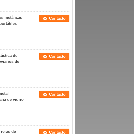
as metálicas
Contacto
ortátiles
cústica de
Contacto
oviarios de
metal
Contacto
ana de vidrio
rreras de
Contacto