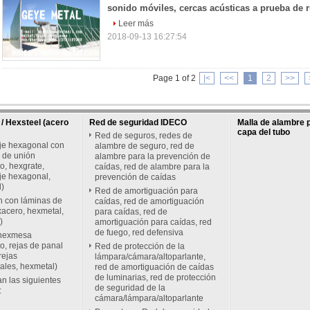
sonido móviles, cercas acústicas a prueba de 
Leer más
2018-09-13 16:27:54
Page 1 of 2
|<
<<
1
2
>>
 Hexsteel (acero
Red de seguridad IDECO
Malla de alambre p
capa del tubo
Red de seguros, redes de
je hexagonal con
alambre de seguro, red de
 de unión
alambre para la prevención de
o, hexgrate,
caídas, red de alambre para la
je hexagonal,
prevención de caídas
)
Red de amortiguación para
 con láminas de
caídas, red de amortiguación
xacero, hexmetal,
para caídas, red de
)
amortiguación para caídas, red
de fuego, red defensiva
 hexmesa
o, rejas de panal
Red de protección de la
rejas
lámpara/cámara/altoparlante,
les, hexmetal)
red de amortiguación de caídas
de luminarias, red de protección
an las siguientes
de seguridad de la
:
cámara/lámpara/altoparlante