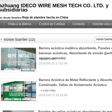
iazhuang IDECO WIRE MESH TECH CO. LTD. y
subsidiarias
Reja de alambre hecha en China
er desde Detalles-
s
Visita a la fábrica
Control de Calidad
Contacto
Solicitar una 
noise barrier
(12)
Barrera acústica metálica absorbente, Paneles 
barreras acústicas, Absorbente de sonido (per
agujero redondo)
Leer más
2018-09-29 17:01:06
Barrera Acústica de Metal Reflectante y Absorb
Combinado, Vallas de Aislamiento Acústico
Leer más
2018-09-13 16:29:46
Paredes de vallas acústicas absorbentes de met