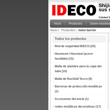
Shij
sus 
Calidad V
Inicio
Productos
Sobre nosotro
Inicio
Productos
noise barrier
Todos los productos
Red de seguridad IDECO
(20)
Hexmesh / Hexsteel (acero
hexálido)
(15)
Malla de alambre para la capa del
tubo
(10)
Malla de Rockfall Tecco
(9)
Barreras de protección metálicas
(1)
Accesorios del ancla
(1)
redes metálicas decorativas
(17)