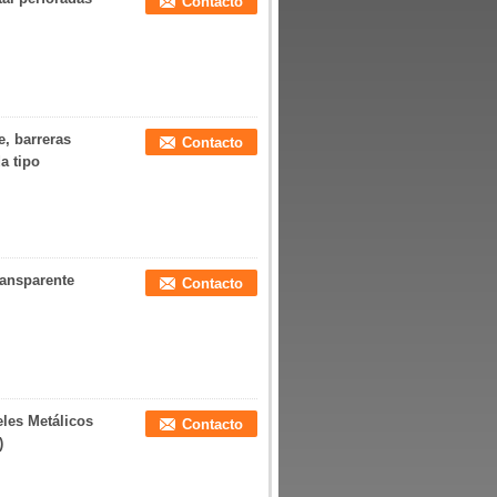
Contacto
e, barreras
Contacto
a tipo
ransparente
Contacto
eles Metálicos
Contacto
)